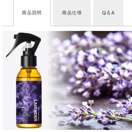
どこでも
ルーティンアロマ
アロミック・エアープラス
商品説明
商品仕様
Q＆A
お電話での
ご注文
どこでも
アロミック・フロー
虫除け
0120-201-074
アンチバグプレミアム
＊通話料無料
ダニ除け
＊受付：平日10:00～17:00(土日祝定休)
アンチダニー
＊長期休業については
こちら
をご確認ください
お問い合わせ
お問い合わせいただく前に一度、「よくある質問」をご確認くださ
アロミックデオ
い。
(シトラスミント)
アロミックデオ
よくあるご質問、お問い合わせ
(冷寒)