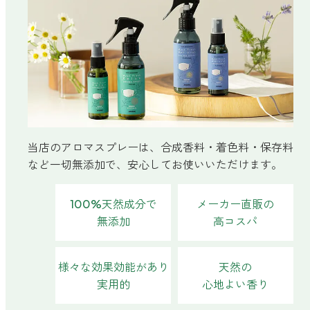
ベルガモット
レモンティー
マスク用
当店のアロマスプレーは、合成香料・着色料・保存料
マスクフレッシュ
など一切無添加で、安心してお使いいただけます。
花粉対策
アンチ花粉
100%天然成分で
メーカー直販の
無添加
高コスパ
キッチン用
様々な効果効能があり
天然の
forキッチン
実用的
心地よい香り
掃除用