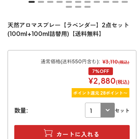
寝室
製品タイプ
消臭
ぐっすり眠れる空間にしたい
玄関
商品一覧
アロマディフューザー
天然アロマスプレー【ラベンダー】2点セット
帰宅・来客時も心地よくしたい
(100ml+100ml詰替用)【送料無料】
リビング
ギフト
アロマスプレー
ホッと安らげる空間にしたい
クローゼット
新商品
ボディミスト
通常価格(送料550円含む):
¥3,110
(税込)
衣類を守り清潔な空間にしたい
トイレ用
7%OFF
ペパーミント＆ユーカリ
キッチン・水まわり
ティーアロマ
セール
アロミックデオ
¥2,880
清潔さを保ち快適にしたい
(税込)
(シトラスミント)
どこでも
車内
くつ用
ポイント還元 28ポイント〜
ランキング
アロミック・ミニ
シューズフレッシュプラス
ドライブ時間を快適にしたい
アロミックデオ
(冷寒)
数量:
セット
お出かけ・アウトドア
どこでも
トイレ用
定期購入サービス
その他
外出先でも快適に過ごしたい
アロミック・ハング
ティーアロマ
マスククリップ
衣類・ファブリック用