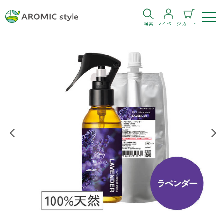
検索
マイページ
カート
ログイン
新規会員登録
お気に入り
購入履歴
Previous
Ne
お部屋・シーン
トイレ
目的・お悩み
トイレ空間を快適にしたい