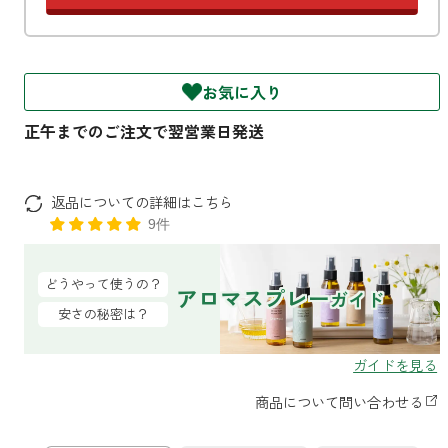
ファブリックミスト
トイレ用
店舗情報
ティーセント
次亜塩素酸水ジアケア
お気に入り
どこでも
ラベンダー
ご利用ガイド
リードディフューザー
わたしたちについて
キャンドルライト
返品についての詳細はこちら
睡眠用
9件
ねむりの魔法
読みもの
睡眠用
グッドスリープ
玄関用
どうやって使うの？
アロマスプレー
法人のお客様
ガイド
イーミスト
安さの秘密は？
睡眠用
ストレケアアロマ-眠り-
どこでも
採用情報
アロミック・フィット
眠気対策
スリープブロック
フランチャイズ募集