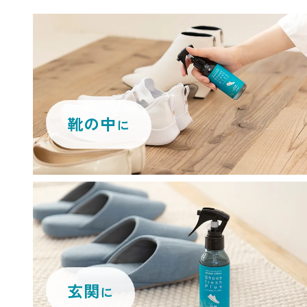
靴の中
に
玄関
に