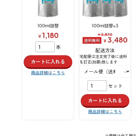
100ml詰替
100ml詰替×3
1,180
￥
3,870
￥
3,480
￥
本
配送方法
宅配便は注文完了後に送料
を訂正(加算)致します
商品詳細はこちら
セット
商品詳細はこちら
※価格は全て税