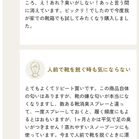
ころ、え！あれ？臭いがしない！あっと言う間
に消えています。ビックリ！でしたので今度我
ストレケアアロマ
が家での靴箱でも試してみたくなり購入しまし
た。
リラックスタイム
エッセンシャルミスト
人前で靴を脱ぐ時も
気にならない
オレンジ
とてもよくてリピート買いです。この商品自体
の匂いはありますが、靴の嫌な匂いが本当にな
レモン
くなりますし、数ある靴消臭スプレーと違っ
て、一度スプレーしておくと、履く頻度にもよ
るとはおもいますが、1ヶ月とかは平気で足の臭
グレープフルーツ
いがつきません！蒸れやすいスノーブーツにも
使っています。今まで人前で靴を脱ぐときに漂