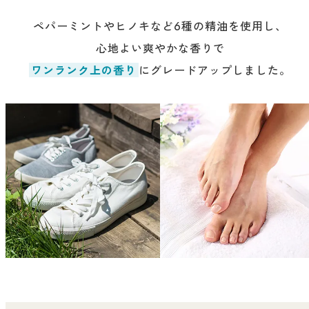
ファブリックミスト
トイレ用
ペパーミントやヒノキなど6種の精油を使用し、
店舗情報
ティーセント
次亜塩素酸水ジアケア
心地よい爽やかな香りで
どこでも
ワンランク上の香り
にグレードアップしました。
ラベンダー
ご利用ガイド
リードディフューザー
わたしたちについて
キャンドルライト
睡眠用
ねむりの魔法
読みもの
睡眠用
グッドスリープ
玄関用
法人のお客様
イーミスト
睡眠用
ストレケアアロマ-眠り-
どこでも
採用情報
アロミック・フィット
眠気対策
スリープブロック
フランチャイズ募集