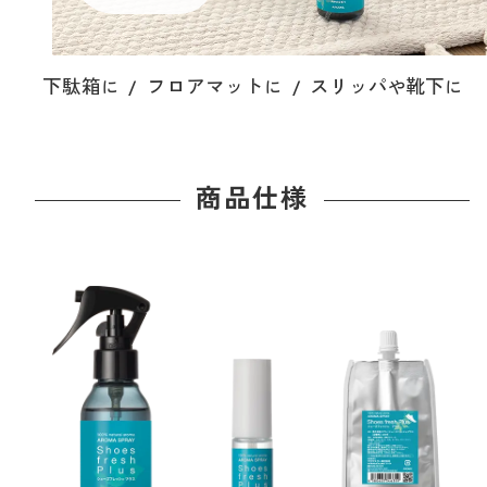
下駄箱
フロアマット
スリッパ
靴下
に
に
や
に
商品仕様