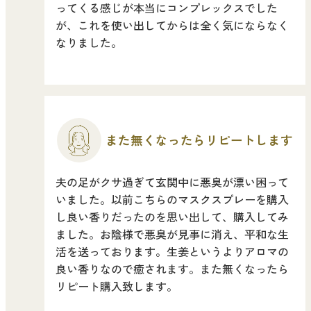
ってくる感じが本当にコンプレックスでした
ベルガモット
が、これを使い出してからは全く気にならなく
なりました。
レモンティー
マスク用
また無くなったら
リピートします
マスクフレッシュ
夫の足がクサ過ぎて玄関中に悪臭が漂い困って
花粉対策
いました。以前こちらのマスクスプレーを購入
アンチ花粉
し良い香りだったのを思い出して、購入してみ
ました。お陰様で悪臭が見事に消え、平和な生
活を送っております。生姜というよりアロマの
キッチン用
良い香りなので癒されます。また無くなったら
forキッチン
リピート購入致します。
掃除用