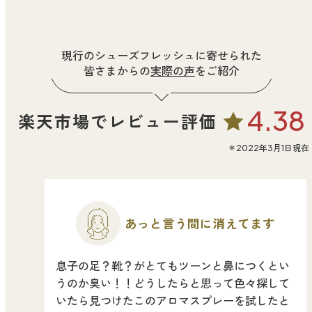
どこでも
ルーティンアロマ
アロミック・エアープラス
お電話での
ご注文
現行のシューズフレッシュに寄せられた
どこでも
皆さまからの
実際の声
をご紹介
アロミック・フロー
虫除け
0120-201-074
アンチバグプレミアム
4.38
楽天市場で
レビュー評価
＊通話料無料
ダニ除け
＊受付：平日10:00～17:00(土日祝定休)
アンチダニー
＊2022年3月1日現在
＊長期休業については
こちら
をご確認ください
お問い合わせ
お問い合わせいただく前に一度、「よくある質問」をご確認くださ
アロミックデオ
い。
(シトラスミント)
あっと言う間に
消えてます
アロミックデオ
よくあるご質問、お問い合わせ
息子の足？靴？がとてもツーンと鼻につくとい
(冷寒)
うのか臭い！！どうしたらと思って色々探して
いたら見つけたこのアロマスプレーを試したと