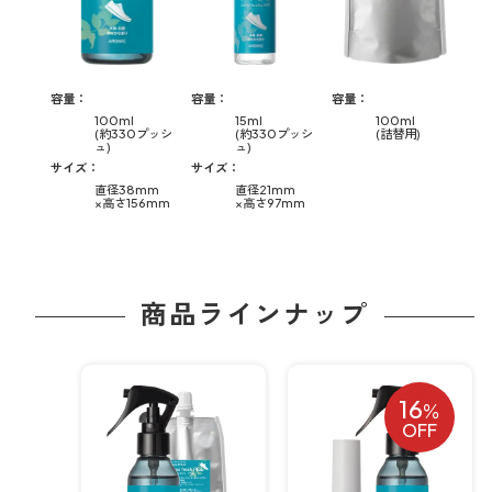
容量：
容量：
容量：
100ml
15ml
100ml
(約330プッシ
(約330プッシ
(詰替用)
ュ)
ュ)
サイズ：
サイズ：
直径38mm
直径21mm
×高さ156mm
×高さ97mm
商品ラインナップ
16
％
OFF