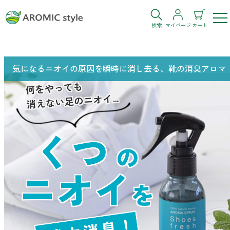
検索
マイページ
カート
ログイン
新規会員登録
気になるニオイの原因を瞬時に消し去る、靴の消臭アロマ
お気に入り
購入履歴
お部屋・シーン
トイレ
目的・お悩み
トイレ空間を快適にしたい