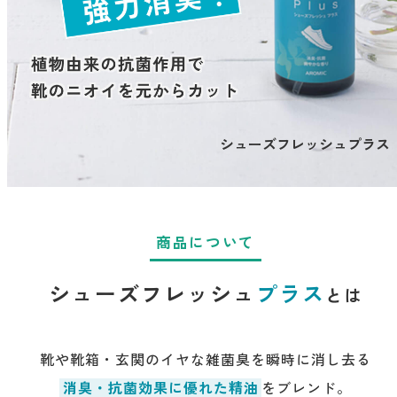
寝室
製品タイプ
消臭
ぐっすり眠れる空間にしたい
玄関
商品一覧
アロマディフューザー
帰宅・来客時も心地よくしたい
リビング
ギフト
アロマスプレー
ホッと安らげる空間にしたい
シューズフレッシュプラス
クローゼット
新商品
ボディミスト
衣類を守り清潔な空間にしたい
トイレ用
ペパーミント＆ユーカリ
キッチン・水まわり
ティーアロマ
セール
アロミックデオ
清潔さを保ち快適にしたい
(シトラスミント)
商品について
どこでも
車内
くつ用
ランキング
アロミック・ミニ
シューズフレッシュプラス
ドライブ時間を快適にしたい
アロミックデオ
シューズフレッシュ
プラス
とは
(冷寒)
お出かけ・アウトドア
どこでも
トイレ用
定期購入サービス
その他
外出先でも快適に過ごしたい
アロミック・ハング
ティーアロマ
靴や靴箱・玄関のイヤな雑菌臭を瞬時に消し去る
消臭・抗菌効果に優れた精油
をブレンド。
マスククリップ
衣類・ファブリック用