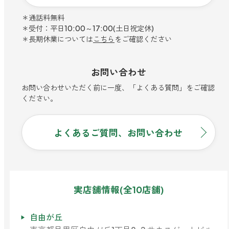
寝室
製品タイプ
消臭
ぐっすり眠れる空間にしたい
＊通話料無料
＊受付：平日10:00～17:00(土日祝定休)
玄関
商品一覧
アロマディフューザー
＊長期休業については
こちら
をご確認ください
帰宅・来客時も心地よくしたい
リビング
ギフト
アロマスプレー
お問い合わせ
ホッと安らげる空間にしたい
お問い合わせいただく前に一度、「よくある質問」をご確認
クローゼット
新商品
ください。
ボディミスト
衣類を守り清潔な空間にしたい
トイレ用
ペパーミント＆ユーカリ
キッチン・水まわり
ティーアロマ
セール
アロミックデオ
よくあるご質問、お問い合わせ
清潔さを保ち快適にしたい
(シトラスミント)
どこでも
車内
くつ用
ランキング
アロミック・ミニ
シューズフレッシュプラス
ドライブ時間を快適にしたい
アロミックデオ
(冷寒)
お出かけ・アウトドア
どこでも
実店舗情報(全10店舗)
トイレ用
定期購入サービス
その他
外出先でも快適に過ごしたい
アロミック・ハング
ティーアロマ
自由が丘
マスククリップ
衣類・ファブリック用