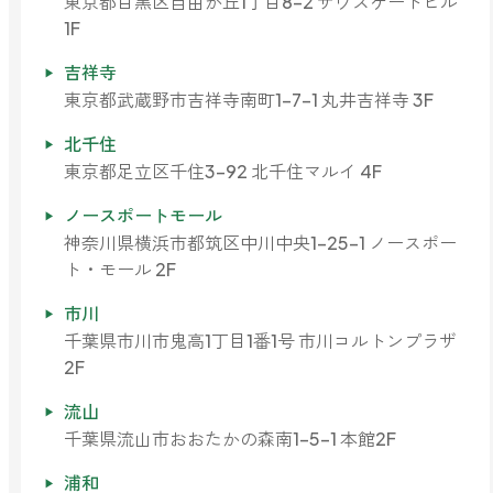
東京都目黒区自由が丘1丁目8-2 サウスゲートビル
ファブリックミスト
1F
トイレ用
店舗情報
ティーセント
吉祥寺
次亜塩素酸水ジアケア
東京都武蔵野市吉祥寺南町1-7-1 丸井吉祥寺 3F
どこでも
ラベンダー
ご利用ガイド
リードディフューザー
北千住
東京都足立区千住3-92 北千住マルイ 4F
わたしたちについて
キャンドルライト
ノースポートモール
睡眠用
神奈川県横浜市都筑区中川中央1-25-1 ノースポー
ねむりの魔法
読みもの
ト・モール 2F
睡眠用
グッドスリープ
玄関用
市川
法人のお客様
イーミスト
千葉県市川市鬼高1丁目1番1号 市川コルトンプラザ
睡眠用
2F
ストレケアアロマ-眠り-
どこでも
採用情報
流山
アロミック・フィット
眠気対策
千葉県流山市おおたかの森南1-5-1 本館2F
スリープブロック
フランチャイズ募集
浦和