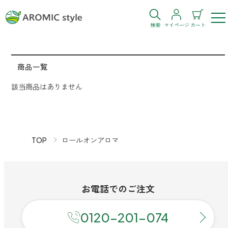
検索
マイページ
カート
ログイン
新規会員登録
商品一覧
該当商品はありません
お気に入り
購入履歴
TOP
ロールオンアロマ
お部屋・シーン
お電話での
ご注文
トイレ
目的・お悩み
トイレ空間を快適にしたい
0120-201-074