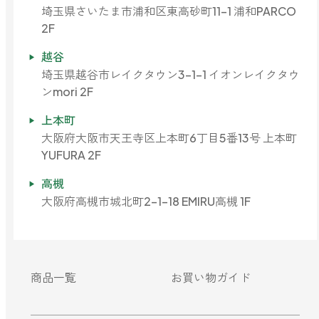
どこでも
埼玉県さいたま市浦和区東高砂町11-1 浦和PARCO
ルーティンアロマ
アロミック・エアープラス
2F
お電話での
ご注文
越谷
どこでも
埼玉県越谷市レイクタウン3-1-1 イオンレイクタウ
アロミック・フロー
虫除け
0120-201-074
ンmori 2F
アンチバグプレミアム
上本町
＊通話料無料
大阪府大阪市天王寺区上本町6丁目5番13号 上本町
ダニ除け
＊受付：平日10:00～17:00(土日祝定休)
アンチダニー
YUFURA 2F
＊長期休業については
こちら
をご確認ください
お問い合わせ
高槻
大阪府高槻市城北町2-1-18 EMIRU高槻 1F
お問い合わせいただく前に一度、「よくある質問」をご確認くださ
アロミックデオ
い。
(シトラスミント)
アロミックデオ
よくあるご質問、お問い合わせ
(冷寒)
商品一覧
お買い物ガイド