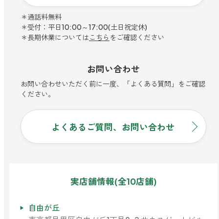
寝室
製品タイプ
消臭
ぐっすり眠れる空間にしたい
＊通話料無料
＊受付：平日10:00～17:00(土日祝定休)
玄関
商品一覧
アロマディフューザー
＊長期休業については
こちら
をご確認ください
帰宅・来客時も心地よくしたい
リビング
ギフト
アロマスプレー
お問い合わせ
ホッと安らげる空間にしたい
お問い合わせいただく前に一度、「よくある質問」をご確認
クローゼット
新商品
ください。
ボディミスト
衣類を守り清潔な空間にしたい
トイレ用
ペパーミント＆ユーカリ
キッチン・水まわり
ティーアロマ
セール
アロミックデオ
よくあるご質問、お問い合わせ
清潔さを保ち快適にしたい
(シトラスミント)
どこでも
車内
くつ用
ランキング
アロミック・ミニ
シューズフレッシュプラス
ドライブ時間を快適にしたい
アロミックデオ
(冷寒)
お出かけ・アウトドア
どこでも
実店舗情報(全10店舗)
トイレ用
定期購入サービス
その他
外出先でも快適に過ごしたい
アロミック・ハング
ティーアロマ
自由が丘
マスククリップ
衣類・ファブリック用