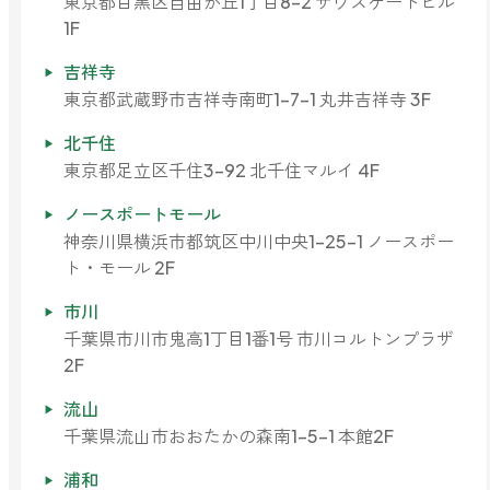
東京都目黒区自由が丘1丁目8-2 サウスゲートビル
ファブリックミスト
1F
トイレ用
店舗情報
ティーセント
吉祥寺
次亜塩素酸水ジアケア
東京都武蔵野市吉祥寺南町1-7-1 丸井吉祥寺 3F
どこでも
ラベンダー
ご利用ガイド
リードディフューザー
北千住
東京都足立区千住3-92 北千住マルイ 4F
わたしたちについて
キャンドルライト
ノースポートモール
睡眠用
神奈川県横浜市都筑区中川中央1-25-1 ノースポー
ねむりの魔法
読みもの
ト・モール 2F
睡眠用
グッドスリープ
玄関用
市川
法人のお客様
イーミスト
千葉県市川市鬼高1丁目1番1号 市川コルトンプラザ
睡眠用
2F
ストレケアアロマ-眠り-
どこでも
採用情報
流山
アロミック・フィット
眠気対策
千葉県流山市おおたかの森南1-5-1 本館2F
スリープブロック
フランチャイズ募集
浦和