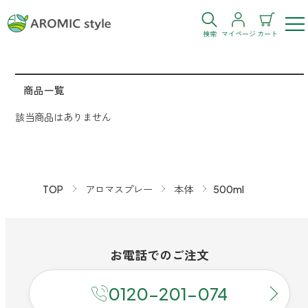
検索
マイページ
カート
ログイン
新規会員登録
商品一覧
該当商品はありません
お気に入り
購入履歴
TOP
アロマスプレー
本体
500ml
お部屋・シーン
お電話での
ご注文
トイレ
目的・お悩み
トイレ空間を快適にしたい
0120-201-074