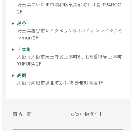
どこでも
埼玉県さいたま市浦和区東高砂町11-1 浦和PARCO
ルーティンアロマ
アロミック・エアープラス
2F
お電話での
ご注文
越谷
どこでも
埼玉県越谷市レイクタウン3-1-1 イオンレイクタウ
アロミック・フロー
虫除け
0120-201-074
ンmori 2F
アンチバグプレミアム
上本町
＊通話料無料
大阪府大阪市天王寺区上本町6丁目5番13号 上本町
ダニ除け
＊受付：平日10:00～17:00(土日祝定休)
アンチダニー
YUFURA 2F
＊長期休業については
こちら
をご確認ください
お問い合わせ
高槻
大阪府高槻市城北町2-1-18 EMIRU高槻 1F
お問い合わせいただく前に一度、「よくある質問」をご確認くださ
アロミックデオ
い。
(シトラスミント)
アロミックデオ
よくあるご質問、お問い合わせ
(冷寒)
商品一覧
お買い物ガイド