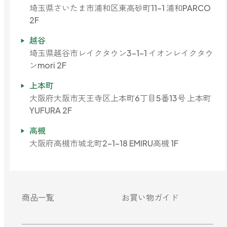
どこでも
埼玉県さいたま市浦和区東高砂町11-1 浦和PARCO
ルーティンアロマ
アロミック・エアープラス
2F
お電話での
ご注文
越谷
どこでも
埼玉県越谷市レイクタウン3-1-1 イオンレイクタウ
アロミック・フロー
虫除け
0120-201-074
ンmori 2F
アンチバグプレミアム
上本町
＊通話料無料
大阪府大阪市天王寺区上本町6丁目5番13号 上本町
ダニ除け
＊受付：平日10:00～17:00(土日祝定休)
アンチダニー
YUFURA 2F
＊長期休業については
こちら
をご確認ください
お問い合わせ
高槻
大阪府高槻市城北町2-1-18 EMIRU高槻 1F
お問い合わせいただく前に一度、「よくある質問」をご確認くださ
アロミックデオ
い。
(シトラスミント)
アロミックデオ
よくあるご質問、お問い合わせ
(冷寒)
商品一覧
お買い物ガイド