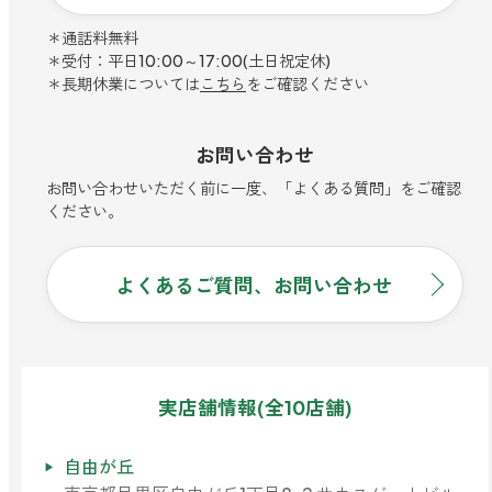
寝室
製品タイプ
消臭
ぐっすり眠れる空間にしたい
＊通話料無料
＊受付：平日10:00～17:00(土日祝定休)
玄関
商品一覧
アロマディフューザー
＊長期休業については
こちら
をご確認ください
帰宅・来客時も心地よくしたい
リビング
ギフト
アロマスプレー
お問い合わせ
ホッと安らげる空間にしたい
お問い合わせいただく前に一度、「よくある質問」をご確認
クローゼット
新商品
ください。
ボディミスト
衣類を守り清潔な空間にしたい
トイレ用
ペパーミント＆ユーカリ
キッチン・水まわり
ティーアロマ
セール
アロミックデオ
よくあるご質問、お問い合わせ
清潔さを保ち快適にしたい
(シトラスミント)
どこでも
車内
くつ用
ランキング
アロミック・ミニ
シューズフレッシュプラス
ドライブ時間を快適にしたい
アロミックデオ
(冷寒)
お出かけ・アウトドア
どこでも
実店舗情報(全10店舗)
トイレ用
定期購入サービス
その他
外出先でも快適に過ごしたい
アロミック・ハング
ティーアロマ
自由が丘
マスククリップ
衣類・ファブリック用