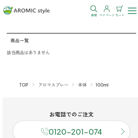
検索
マイページ
カート
ログイン
新規会員登録
商品一覧
該当商品はありません
お気に入り
購入履歴
TOP
アロマスプレー
本体
100ml
お部屋・シーン
お電話での
ご注文
トイレ
目的・お悩み
トイレ空間を快適にしたい
0120-201-074