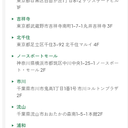
東京都目黒区自由が丘1丁目8-2 サウスゲートビル
ファブリックミスト
1F
トイレ用
店舗情報
ティーセント
吉祥寺
次亜塩素酸水ジアケア
東京都武蔵野市吉祥寺南町1-7-1 丸井吉祥寺 3F
どこでも
ラベンダー
ご利用ガイド
リードディフューザー
北千住
東京都足立区千住3-92 北千住マルイ 4F
わたしたちについて
キャンドルライト
ノースポートモール
睡眠用
神奈川県横浜市都筑区中川中央1-25-1 ノースポー
ねむりの魔法
読みもの
ト・モール 2F
睡眠用
グッドスリープ
玄関用
市川
法人のお客様
イーミスト
千葉県市川市鬼高1丁目1番1号 市川コルトンプラザ
睡眠用
2F
ストレケアアロマ-眠り-
どこでも
採用情報
流山
アロミック・フィット
眠気対策
千葉県流山市おおたかの森南1-5-1 本館2F
スリープブロック
フランチャイズ募集
浦和