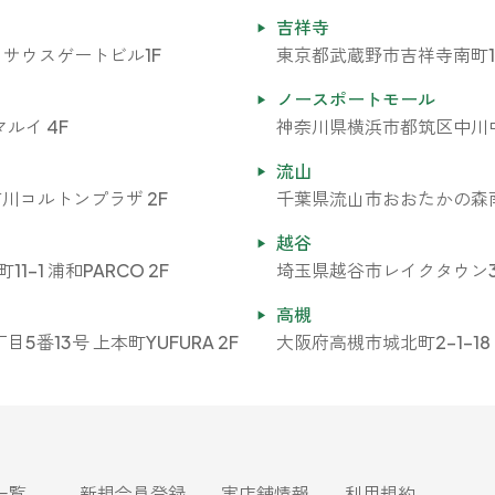
吉祥寺
 サウスゲートビル1F
東京都武蔵野市吉祥寺南町1-7
ノースポートモール
ルイ 4F
神奈川県横浜市都筑区中川中央
流山
市川コルトンプラザ 2F
千葉県流山市おおたかの森南1-
越谷
-1 浦和PARCO 2F
埼玉県越谷市レイクタウン3-1
高槻
番13号 上本町YUFURA 2F
大阪府高槻市城北町2-1-18 E
一覧
新規会員登録
実店舗情報
利用規約