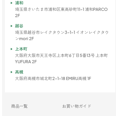
浦和
どこでも
ルーティンアロマ
アロミック・エアープラス
埼玉県さいたま市浦和区東高砂町11-1 浦和PARCO
2F
お電話での
ご注文
どこでも
越谷
アロミック・フロー
虫除け
0120-201-074
埼玉県越谷市レイクタウン3-1-1 イオンレイクタウ
アンチバグプレミアム
ンmori 2F
＊通話料無料
上本町
ダニ除け
＊受付：平日10:00～17:00(土日祝定休)
大阪府大阪市天王寺区上本町6丁目5番13号 上本町
アンチダニー
＊長期休業については
こちら
をご確認ください
YUFURA 2F
お問い合わせ
高槻
お問い合わせいただく前に一度、「よくある質問」をご確認くださ
アロミックデオ
大阪府高槻市城北町2-1-18 EMIRU高槻 1F
い。
(シトラスミント)
アロミックデオ
よくあるご質問、お問い合わせ
(冷寒)
商品一覧
お買い物ガイド