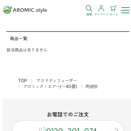
検索
マイページ
カート
ログイン
新規会員登録
商品一覧
該当商品はありません
お気に入り
購入履歴
TOP
アロマディフューザー
アロミック・エアー(〜40畳)
用途別
お部屋・シーン
トイレ
お電話での
ご注文
目的・お悩み
トイレ空間を快適にしたい
0120-201-074