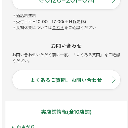
寝室
製品タイプ
消臭
ぐっすり眠れる空間にしたい
＊通話料無料
玄関
商品一覧
アロマディフューザー
＊受付：平日10:00～17:00(土日祝定休)
帰宅・来客時も心地よくしたい
＊長期休業については
こちら
をご確認ください
リビング
ギフト
アロマスプレー
ホッと安らげる空間にしたい
お問い合わせ
クローゼット
新商品
お問い合わせいただく前に一度、「よくある質問」をご確認
ボディミスト
衣類を守り清潔な空間にしたい
ください。
トイレ用
ペパーミント＆ユーカリ
キッチン・水まわり
ティーアロマ
セール
アロミックデオ
清潔さを保ち快適にしたい
(シトラスミント)
よくあるご質問、お問い合わせ
どこでも
車内
くつ用
ランキング
アロミック・ミニ
シューズフレッシュプラス
ドライブ時間を快適にしたい
アロミックデオ
(冷寒)
お出かけ・アウトドア
どこでも
トイレ用
定期購入サービス
その他
外出先でも快適に過ごしたい
実店舗情報(全10店舗)
アロミック・ハング
ティーアロマ
マスククリップ
衣類・ファブリック用
自由が丘