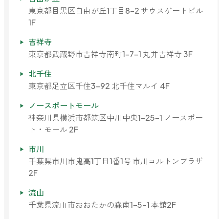
ファブリックミスト
東京都目黒区自由が丘1丁目8-2 サウスゲートビル
トイレ用
1F
店舗情報
ティーセント
次亜塩素酸水ジアケア
吉祥寺
どこでも
ラベンダー
東京都武蔵野市吉祥寺南町1-7-1 丸井吉祥寺 3F
ご利用ガイド
リードディフューザー
北千住
わたしたちについて
東京都足立区千住3-92 北千住マルイ 4F
キャンドルライト
睡眠用
ノースポートモール
ねむりの魔法
読みもの
神奈川県横浜市都筑区中川中央1-25-1 ノースポー
睡眠用
ト・モール 2F
グッドスリープ
玄関用
法人のお客様
イーミスト
市川
睡眠用
千葉県市川市鬼高1丁目1番1号 市川コルトンプラザ
ストレケアアロマ-眠り-
どこでも
2F
採用情報
アロミック・フィット
眠気対策
流山
スリープブロック
フランチャイズ募集
千葉県流山市おおたかの森南1-5-1 本館2F