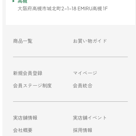
高槻
ベルガモット
大阪府高槻市城北町2-1-18 EMIRU高槻 1F
レモンティー
商品一覧
お買い物ガイド
マスク用
マスクフレッシュ
新規会員登録
マイページ
花粉対策
会員ステージ制度
会員統合
アンチ花粉
キッチン用
実店舗情報
実店舗イベント
forキッチン
会社概要
採用情報
掃除用