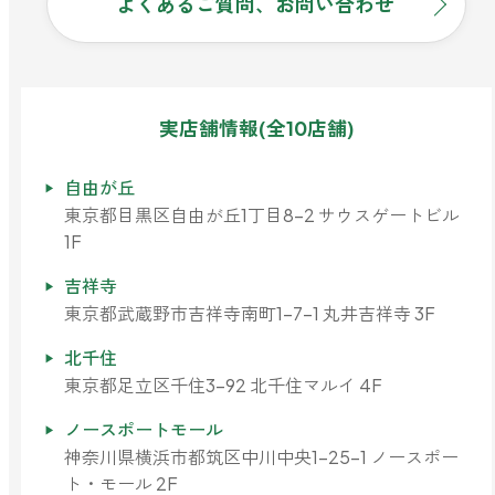
よくあるご質問、お問い合わせ
どこでも
ルーティンアロマ
アロミック・エアープラス
お電話での
ご注文
どこでも
アロミック・フロー
実店舗情報(全10店舗)
虫除け
0120-201-074
アンチバグプレミアム
自由が丘
＊通話料無料
ダニ除け
東京都目黒区自由が丘1丁目8-2 サウスゲートビル
＊受付：平日10:00～17:00(土日祝定休)
アンチダニー
1F
＊長期休業については
こちら
をご確認ください
お問い合わせ
吉祥寺
東京都武蔵野市吉祥寺南町1-7-1 丸井吉祥寺 3F
お問い合わせいただく前に一度、「よくある質問」をご確認くださ
アロミックデオ
い。
(シトラスミント)
北千住
東京都足立区千住3-92 北千住マルイ 4F
アロミックデオ
よくあるご質問、お問い合わせ
ノースポートモール
(冷寒)
神奈川県横浜市都筑区中川中央1-25-1 ノースポー
ト・モール 2F