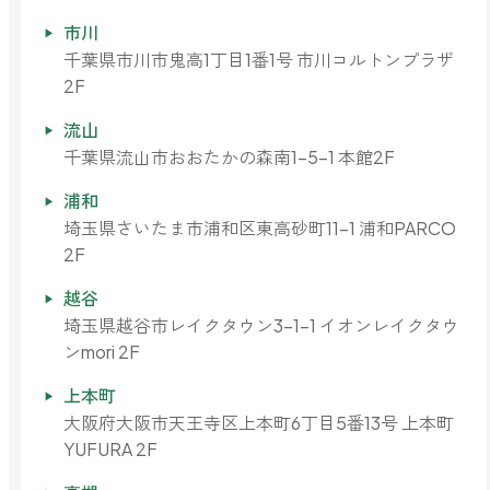
市川
ストレケアアロマ
千葉県市川市鬼高1丁目1番1号 市川コルトンプラザ
2F
リラックスタイム
流山
千葉県流山市おおたかの森南1-5-1 本館2F
浦和
エッセンシャルミスト
埼玉県さいたま市浦和区東高砂町11-1 浦和PARCO
2F
オレンジ
越谷
埼玉県越谷市レイクタウン3-1-1 イオンレイクタウ
ンmori 2F
レモン
上本町
大阪府大阪市天王寺区上本町6丁目5番13号 上本町
グレープフルーツ
YUFURA 2F