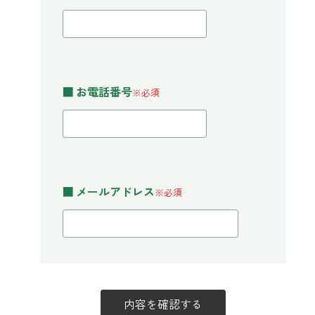
寝室
製品タイプ
消臭
ぐっすり眠れる空間にしたい
玄関
商品一覧
アロマディフューザー
帰宅・来客時も心地よくしたい
リビング
■ お電話番号
ギフト
アロマスプレー
※必須
ホッと安らげる空間にしたい
クローゼット
新商品
ボディミスト
衣類を守り清潔な空間にしたい
トイレ用
ペパーミント＆ユーカリ
キッチン・水まわり
ティーアロマ
セール
アロミックデオ
清潔さを保ち快適にしたい
(シトラスミント)
■ メールアドレス
※必須
どこでも
車内
くつ用
ランキング
アロミック・ミニ
シューズフレッシュプラス
ドライブ時間を快適にしたい
アロミックデオ
(冷寒)
お出かけ・アウトドア
どこでも
トイレ用
定期購入サービス
その他
外出先でも快適に過ごしたい
アロミック・ハング
ティーアロマ
マスククリップ
衣類・ファブリック用