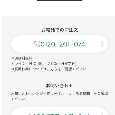
ファブリックミスト
トイレ用
店舗情報
ティーセント
次亜塩素酸水ジアケア
どこでも
ラベンダー
ご利用ガイド
お電話での
ご注文
リードディフューザー
0120-201-074
わたしたちについて
キャンドルライト
睡眠用
＊通話料無料
ねむりの魔法
読みもの
睡眠用
＊受付：平日10:00～17:00(土日祝定休)
グッドスリープ
＊長期休業については
こちら
をご確認ください
玄関用
法人のお客様
イーミスト
睡眠用
お問い合わせ
ストレケアアロマ-眠り-
どこでも
採用情報
お問い合わせいただく前に一度、「よくある質問」をご確認
アロミック・フィット
ください。
眠気対策
スリープブロック
フランチャイズ募集