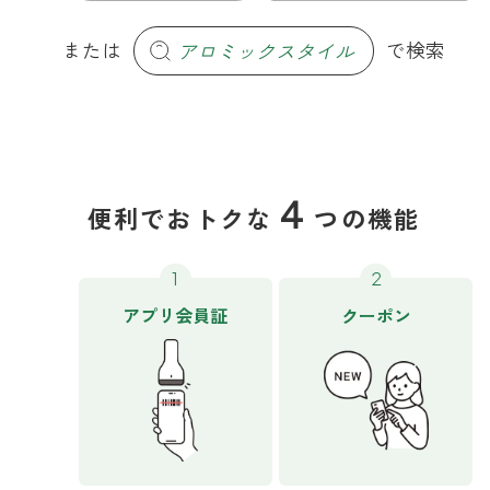
ファブリックミスト
トイレ用
または
アロミックスタイル
で検索
店舗情報
ティーセント
次亜塩素酸水ジアケア
どこでも
ラベンダー
ご利用ガイド
リードディフューザー
わたしたちについて
キャンドルライト
４
便利でおトクな
つの機能
睡眠用
ねむりの魔法
読みもの
睡眠用
グッドスリープ
玄関用
アプリ会員証
クーポン
法人のお客様
イーミスト
睡眠用
ストレケアアロマ-眠り-
どこでも
採用情報
アロミック・フィット
眠気対策
スリープブロック
フランチャイズ募集