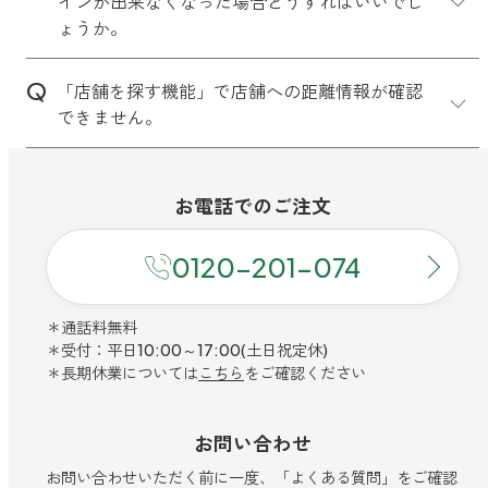
インが出来なくなった場合どうすればいいでし
②公式通販サイトでのパスワードの発
すると完了です。
ょうか。
行・設定を行ったのは
2022年3月31日
以前
ですか？
「店舗を探す機能」で店舗への距離情報が確認
できません。
Androidをお使いの場合
該当する場合は、パスワードの再設定
ならびにログインが必要となります。
(1)設定アプリを開き、【アプリと通
パスワードの再設定は【マイページ ＞
知】を選択します。
会員情報の確認・編集】より可能で
お電話での
ご注文
(2)【通知管理】を開きます。
す。
(3)アロミックスタイル公式アプリを選
0120-201-074
択します。
(4)【通知を許可】をONまたはOFFに
IPhoneをお使いの場合
＊通話料無料
③公式通販サイトでのパスワードの発
すると完了です。
＊受付：平日10:00～17:00(土日祝定休)
行・設定を行ったのは
2022年3月31日
(1)設定アプリを開き、アロミックスタ
＊長期休業については
こちら
をご確認ください
以降
ですか？
イル公式アプリを選択します。
(2)【位置情報】を選択します。
該当する場合は、恐れ入りますが
こち
(3)【常に】または【このAppの使用中
お問い合わせ
ら
を参考にお手続きください。
のみ許可】を選択すると完了です。
お問い合わせいただく前に一度、「よくある質問」をご確認