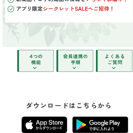
寝室
製品タイプ
消臭
ぐっすり眠れる空間にしたい
アプリ限定
シークレットSALEへご招待！
玄関
商品一覧
アロマディフューザー
帰宅・来客時も心地よくしたい
リビング
ギフト
アロマスプレー
ホッと安らげる空間にしたい
クローゼット
4つの
会員連携の
よくある
新商品
ボディミスト
衣類を守り清潔な空間にしたい
機能
手順
ご質問
トイレ用
ペパーミント＆ユーカリ
キッチン・水まわり
ティーアロマ
セール
アロミックデオ
清潔さを保ち快適にしたい
(シトラスミント)
どこでも
車内
くつ用
ランキング
アロミック・ミニ
シューズフレッシュプラス
ドライブ時間を快適にしたい
アロミックデオ
(冷寒)
ダウンロードはこちらから
お出かけ・アウトドア
どこでも
トイレ用
定期購入サービス
その他
外出先でも快適に過ごしたい
アロミック・ハング
ティーアロマ
マスククリップ
衣類・ファブリック用