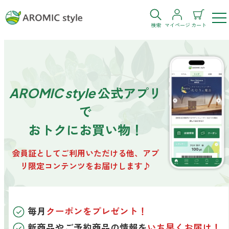
検索
マイページ
カート
ログイン
新規会員登録
AROMIC style
公式アプリ
お気に入り
購入履歴
で
おトクにお買い物！
会員証としてご利用いただける他、アプ
リ限定コンテンツをお届けします♪
お部屋・シーン
トイレ
目的・お悩み
トイレ空間を快適にしたい
毎月
クーポンをプレゼント！
新商品やご予約商品の情報を
いち早くお届け！