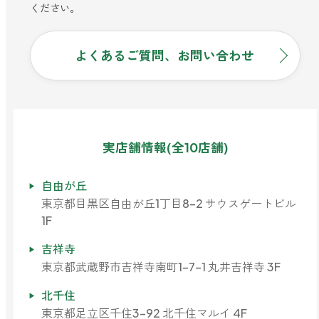
※なお、アプリでのログインは会員IDではな
ください。
くご登録の「メールアドレス」のご入力が必
要となります。
Androidをお使いの場合
よくあるご質問、お問い合わせ
(1)設定アプリを開き、【位置情報】を
選択します。
④
LINE会員証
のみお持ちですか？
(2)【アプリの権限】を開きます。
該当する場合は、恐れ入りますが
こち
(3)アロミックスタイル公式アプリを選
実店舗情報(全10店舗)
ら
を参考にお手続きください。
択します。
(4)【常に許可】または【アプリ使用中
自由が丘
のみ許可】を選択すると完了です。
東京都目黒区自由が丘1丁目8-2 サウスゲートビル
⑤
紙カード会員証
のみお持ちですか？
1F
該当する場合は、恐れ入りますが
こち
吉祥寺
ら
を参考にお手続きください。
東京都武蔵野市吉祥寺南町1-7-1 丸井吉祥寺 3F
北千住
東京都足立区千住3-92 北千住マルイ 4F