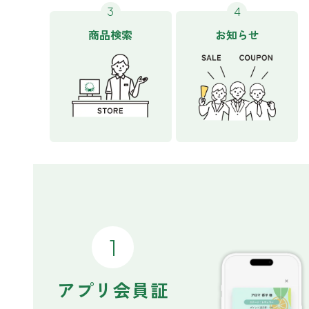
どこでも
ルーティンアロマ
アロミック・エアープラス
商品検索
お知らせ
お電話での
ご注文
どこでも
アロミック・フロー
虫除け
0120-201-074
アンチバグプレミアム
＊通話料無料
ダニ除け
＊受付：平日10:00～17:00(土日祝定休)
アンチダニー
＊長期休業については
こちら
をご確認ください
お問い合わせ
お問い合わせいただく前に一度、「よくある質問」をご確認くださ
アロミックデオ
い。
(シトラスミント)
アロミックデオ
よくあるご質問、お問い合わせ
(冷寒)
アプリ会員証