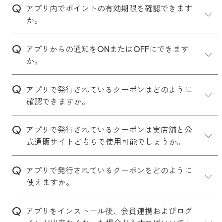
アプリ内でポイントの有効期限を確認できます
か。
アプリからの通知をONまたはOFFにできます
か。
アプリで発行されているクーポンはどのように
確認できますか。
①公式通販サイト
アプリで発行されているクーポンは実店舗と公
（
aromicstyle.com
）での
会員登録
は
式通販サイトどちらで使用可能でしょうか。
過去にありますか？
IPhoneをお使いの場合
ない場合は恐れ入りますが新規会員登
アプリで発行されているクーポンをどのように
(1)設定アプリを開き、【通知】を選択
録をお願いいたします。手順は
こちら
使えますか。
します。
をご確認ください。
(2)アロミックスタイル公式アプリを選
択します。
アプリをインストール後、会員連携およびログ
(3)【通知を許可】をONまたはOFFに