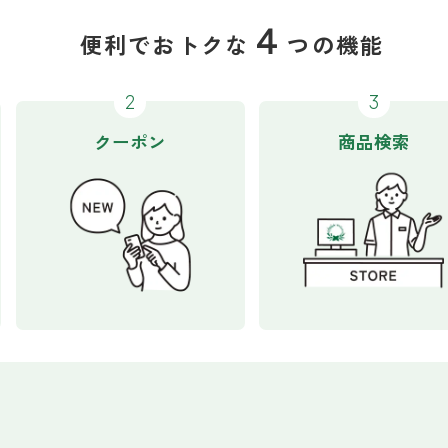
４
便利でおトクな
つの機能
クーポン
商品検索