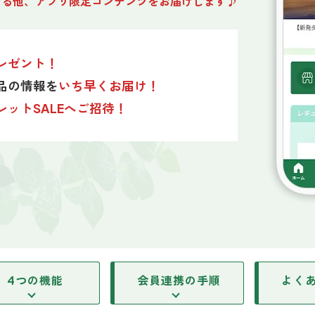
ける他、アプリ限定コンテンツをお届けします♪
レゼント！
品の情報を
いち早くお届け！
レットSALEへご招待！
4つの
機能
会員連携の
手順
よく