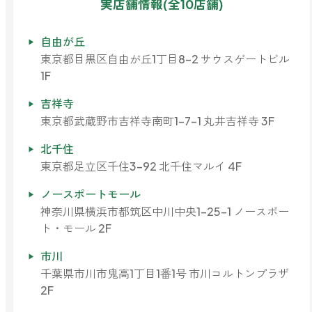
実店舗情報(全10店舗)
ファブリックミスト
トイレ用
店舗情報
ティーセント
自由が丘
次亜塩素酸水ジアケア
東京都目黒区自由が丘1丁目8-2 サウスゲートビル
どこでも
1F
ラベンダー
ご利用ガイド
リードディフューザー
吉祥寺
東京都武蔵野市吉祥寺南町1-7-1 丸井吉祥寺 3F
わたしたちについて
キャンドルライト
睡眠用
北千住
ねむりの魔法
読みもの
東京都足立区千住3-92 北千住マルイ 4F
睡眠用
グッドスリープ
ノースポートモール
玄関用
法人のお客様
イーミスト
神奈川県横浜市都筑区中川中央1-25-1 ノースポー
睡眠用
ト・モール 2F
ストレケアアロマ-眠り-
どこでも
採用情報
市川
アロミック・フィット
眠気対策
千葉県市川市鬼高1丁目1番1号 市川コルトンプラザ
スリープブロック
2F
フランチャイズ募集