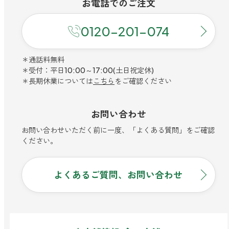
寝室
お電話での
ご注文
製品タイプ
消臭
ぐっすり眠れる空間にしたい
0120-201-074
玄関
商品一覧
アロマディフューザー
帰宅・来客時も心地よくしたい
＊通話料無料
リビング
ギフト
アロマスプレー
＊受付：平日10:00～17:00(土日祝定休)
ホッと安らげる空間にしたい
＊長期休業については
こちら
をご確認ください
クローゼット
新商品
ボディミスト
衣類を守り清潔な空間にしたい
お問い合わせ
トイレ用
ペパーミント＆ユーカリ
キッチン・水まわり
ティーアロマ
セール
アロミックデオ
お問い合わせいただく前に一度、「よくある質問」をご確認
清潔さを保ち快適にしたい
(シトラスミント)
ください。
どこでも
車内
くつ用
ランキング
アロミック・ミニ
シューズフレッシュプラス
ドライブ時間を快適にしたい
アロミックデオ
よくあるご質問、お問い合わせ
(冷寒)
お出かけ・アウトドア
どこでも
トイレ用
定期購入サービス
その他
外出先でも快適に過ごしたい
アロミック・ハング
ティーアロマ
マスククリップ
衣類・ファブリック用