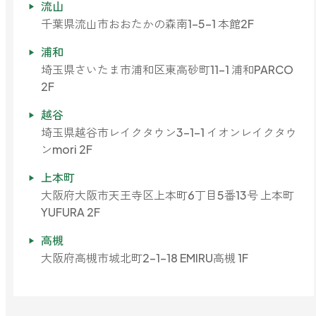
流山
どこでも
ルーティンアロマ
千葉県流山市おおたかの森南1-5-1 本館2F
アロミック・エアープラス
お電話での
ご注文
浦和
どこでも
埼玉県さいたま市浦和区東高砂町11-1 浦和PARCO
アロミック・フロー
虫除け
2F
0120-201-074
アンチバグプレミアム
越谷
＊通話料無料
埼玉県越谷市レイクタウン3-1-1 イオンレイクタウ
ダニ除け
＊受付：平日10:00～17:00(土日祝定休)
ンmori 2F
アンチダニー
＊長期休業については
こちら
をご確認ください
お問い合わせ
上本町
大阪府大阪市天王寺区上本町6丁目5番13号 上本町
お問い合わせいただく前に一度、「よくある質問」をご確認くださ
YUFURA 2F
アロミックデオ
い。
(シトラスミント)
高槻
大阪府高槻市城北町2-1-18 EMIRU高槻 1F
アロミックデオ
よくあるご質問、お問い合わせ
(冷寒)