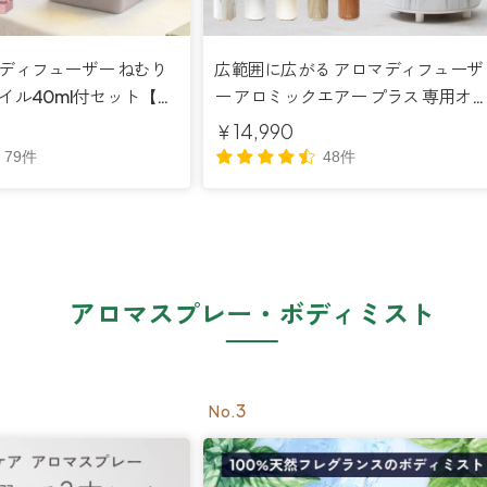
マディフューザー ねむり
広範囲に広がる アロマディフューザ
イル40ml付セット【送
ー アロミックエアー プラス 専用オ
ル(バウム型)付 公式メーカー直販 【
￥14,990
料無料】
79件
48件
アロマスプレー・ボディミスト
3