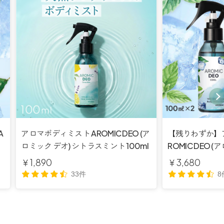
A
アロマボディミスト AROMIC DEO (ア
【残りわずか】
ス
ロミック デオ) シトラスミント 100ml
ROMIC DEO 
プレー 2点セット
￥1,890
￥3,680
料】
33件
8