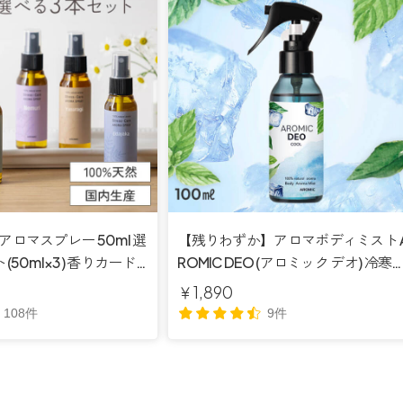
アロマスプレー 50ml 選
【残りわずか】アロマボディミスト 
(50ml×3) 香りカード
ROMIC DEO (アロミック デオ) 冷寒
料】
プレー 100ml
￥1,890
108件
9件