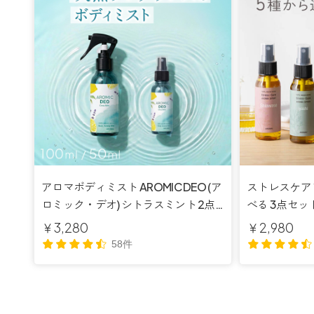
アロマボディミスト AROMIC DEO (ア
ストレスケア 
ロミック・デオ) シトラスミント 2点
べる 3点セット
セット(100ml+50ml)【送料無料】
付き【送料無
￥3,280
￥2,980
58件