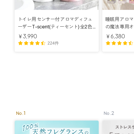
トイレ用 センサー付 アロマディフュ
睡眠用 アロ
ーザー T-scent(ティーセント) 全2色
の魔法 専用オ
専用オイル40ml付 【送料無料】
料無料】
￥3,990
￥6,380
224件
1
2