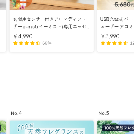
玄関用センサー付きアロマディフュー
USB充電式 パ
イ
ザー e-mist (イーミスト) 専用エッセ
ューザー アロミ
送
ンシャルミスト セット【送料無料】
イル付き 【送
￥4,990
￥3,990
66件
1
4
5